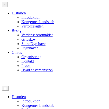
×
Historien
Introduktion
Kongernes Landskab
Parforcejagten
Besøg
Verdensarvsområdet
Gribskov
Store Dyrehave
Dyrehaven
Om os
Organisering
Kontakt
Presse
Hvad er verdensarv?
☰
Historien
Introduktion
Kongernes Landskab