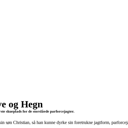
ve og Hegn
te skueplads for de storslåede parforcejagter.
n søn Christian, så han kunne dyrke sin foretrukne jagtform, parforcej