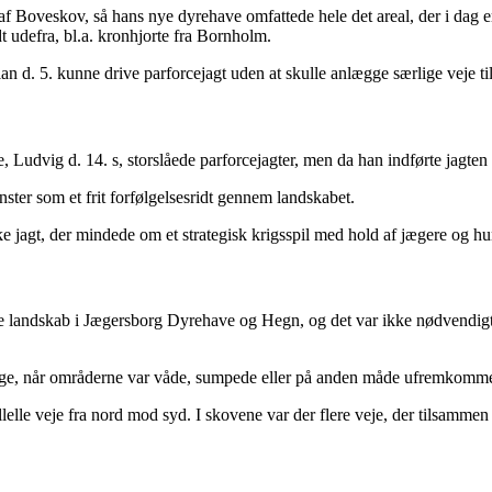
 af Boveskov, så hans nye dyrehave omfattede hele det areal, der i da
t udefra, bl.a. kronhjorte fra Bornholm.
an d. 5. kunne drive parforcejagt uden at skulle anlægge særlige veje til
 Ludvig d. 14. s, storslåede parforcejagter, men da han indførte jagte
ster som et frit forfølgelsesridt gennem landskabet.
nske jagt, der mindede om et strategisk krigsspil med hold af jægere og 
ne landskab i Jægersborg Dyrehave og Hegn, og det var ikke nødvendigt a
ge, når områderne var våde, sumpede eller på anden måde ufremkomme
elle veje fra nord mod syd. I skovene var der flere veje, der tilsammen