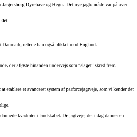
g er Jægersborg Dyrehave og Hegn. Det nye jagtområde var på over
 det.
n i Danmark, rettede han også blikket mod England.
hunde, der afløste hinanden undervejs som “slaget” skred frem.
t etablere et avanceret system af parforcejagtveje, som vi kender det
lige.
 dannede kvadrater i landskabet. De jagtveje, der i dag danner en