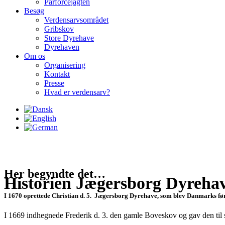
Parforcejagten
Besøg
Verdensarvsområdet
Gribskov
Store Dyrehave
Dyrehaven
Om os
Organisering
Kontakt
Presse
Hvad er verdensarv?
Her begyndte det…
Historien
Jægersborg Dyreha
I 1670 oprettede Christian d. 5. Jægersborg Dyrehave, som blev Danmarks førs
I 1669 indhegnede Frederik d. 3. den gamle Boveskov og gav den til si