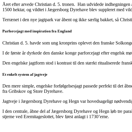
Året efter arvede Christian d. 5. tronen. Han udvidede indhegningen
1500 hektar, og vildtet i Jægersborg Dyrehave blev suppleret med vild
Terrænet i den nye jagtpark var åbent og ikke særlig bakket, så Christi
Parforcejagt med inspiration fra England
Christian d. 5. havde som ung kronprins oplevet den franske Solkonge,
I de første år dyrkede den danske konge parforcejagt efter engelsk møn
Den engelske jagtform stod i kontrast til den stærkt ritualiserede fra
Et enkelt system af jagtveje
Den mere simple, engelske forfølgelsesjagt passede perfekt til det åb
fra Gribskov og Store Dyrehave.
Jagtveje i Jægersborg Dyrehave og Hegn var hovedsageligt nødvendi
I den centrale, åbne del af Jægersborg Dyrehave og Hegn løb tre parall
stjerne ved Eremitageslottet, blev først anlagt i 1730’erne.