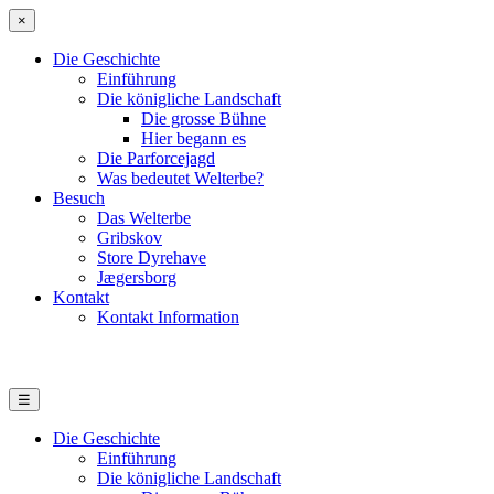
×
Die Geschichte
Einführung
Die königliche Landschaft
Die grosse Bühne
Hier begann es
Die Parforcejagd
Was bedeutet Welterbe?
Besuch
Das Welterbe
Gribskov
Store Dyrehave
Jægersborg
Kontakt
Kontakt Information
☰
Die Geschichte
Einführung
Die königliche Landschaft