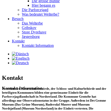
Die grosse Bühne
Hier begann es
Die Parforcejagd
Was bedeutet Welterbe?
Besuch
Das Welterbe
Gribskov
Store Dyrehave
Jægersborg
Kontakt
Kontakt Information
Kontakt
Kontakt
Information
Vertreter der Naturschutzbehörde, der Schloss- und Kulturbehörde und der
beteiligten Kommunen bilden eine gemeinsame Einheit für die
Parforcejagdlandschaft in Nordseeland. Die Kommune Gentofte hat
allerdings nur Observationsstatus in der Gruppe. Außerdem ist Det Grønne
Museum (Das Grüne Museum), Rudersdal Museer und Museum
Nordsjælland (Museum Nordseeland) in der Einheit vertreten. Die