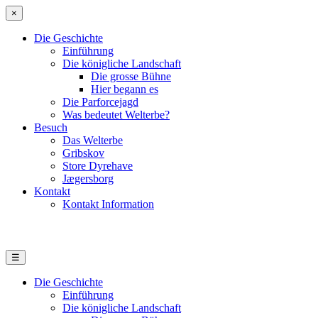
×
Die Geschichte
Einführung
Die königliche Landschaft
Die grosse Bühne
Hier begann es
Die Parforcejagd
Was bedeutet Welterbe?
Besuch
Das Welterbe
Gribskov
Store Dyrehave
Jægersborg
Kontakt
Kontakt Information
☰
Die Geschichte
Einführung
Die königliche Landschaft