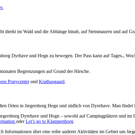
r.
cht direkt im Wald und die Abhänge hinab, auf Steinmauern und auf Gr
ersborg Dyrhave und Hegn zu bewegen. Der Pass kann auf Tages-, Woche
mmermonaten Begrenzungen auf Grund der Hirsche.
nens Ponycenter
und
Krathusgaard
.
hlten Orten in Jægersborg Hegn und südlich von Dyrehave. Man findet
 Jægersborg Dyrehave und Hegn – sowohl auf Campingplätzen und im 
ormation
oder
Let’s go to Klampenborg
.
ch Informationen über eine reihe anderer Aktivitäten im Gebiet um J