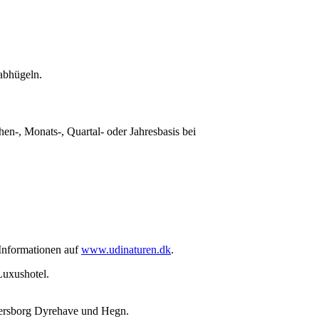
abhügeln.
n-, Monats-, Quartal- oder Jahresbasis bei
 Informationen auf
www.udinaturen.dk
.
Luxushotel.
ægersborg Dyrehave und Hegn.