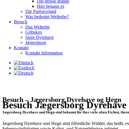
Die grosse Bühne
Hier begann es
Die Parforcejagd
Was bedeutet Welterbe?
Besuch
Das Welterbe
Gribskov
Store Dyrehave
Jægersborg
Kontakt
Kontakt Information
Besuch – Jægersborg Dyrehave og Hegn
Besuch
Jægersborg Dyrehave
Jægersborg Dyrehave und Hegn sind bekannt für ihre viele alten Eichen, ihren
Jægersborg Dyrehave und Hegn sind öffentliche Wälder, das heißt, e
Sehenswürdigkeiten sowie Kultur- und Naturerlebnisse anbietet.