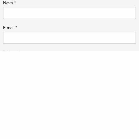
Navn
*
E-mail
*
Websted
Parforcejagtlandskabet i Nordsjælland
Sdr. Jagtvej 2,
2970 Hørsholm
+45 21489343
lap@museumns.dk
Følg os: