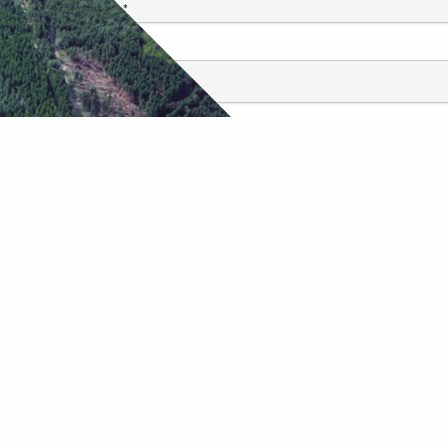
Navn
*
E-mail
*
Websted
Parforcejagtlandskabet i Nordsjælland
Sdr. Jagtvej 2,
2970 Hørsholm
+45 21489343
lap@museumns.dk