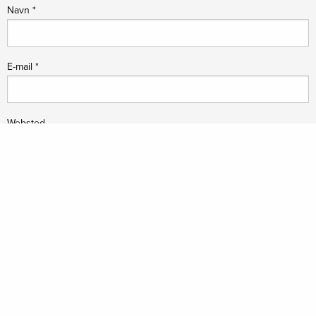
Navn
*
E-mail
*
Websted
Parforcejagtlandskabet i Nordsjælland
Sdr. Jagtvej 2,
2970 Hørsholm
+45 21489343
lap@museumns.dk
Følg os: