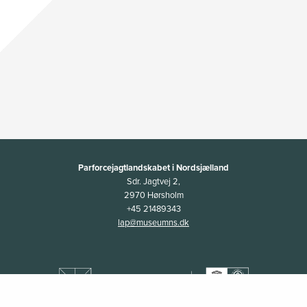
Parforcejagtlandskabet i Nordsjælland
Sdr. Jagtvej 2,
2970 Hørsholm
+45 21489343
lap@museumns.dk