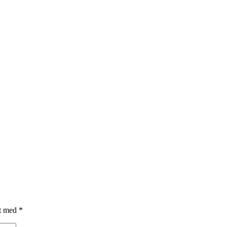
et med
*