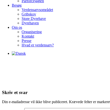
Parforcejagten
Besøg
Verdensarvsområdet
Gribskov
Store Dyrehave
Dyrehaven
Om os
Organisering
Kontakt
Presse
Hvad er verdensarv?
Skriv et svar
Din e-mailadresse vil ikke blive publiceret.
Krævede felter er marker