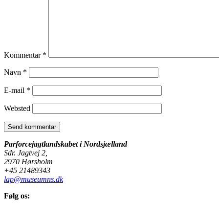
Kommentar
*
Navn
*
E-mail
*
Websted
Parforcejagtlandskabet i Nordsjælland
Sdr. Jagtvej 2,
2970 Hørsholm
+45 21489343
lap@museumns.dk
Følg os: