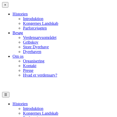
×
Historien
Introduktion
Kongernes Landskab
Parforcejagten
Besøg
Verdensarvsområdet
Gribskov
Store Dyrehave
Dyrehaven
Om os
Organisering
Kontakt
Presse
Hvad er verdensarv?
☰
Historien
Introduktion
Kongernes Landskab