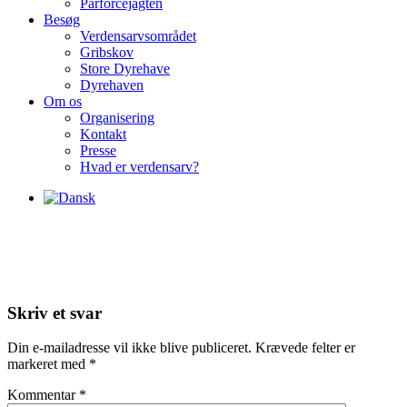
Parforcejagten
Besøg
Verdensarvsområdet
Gribskov
Store Dyrehave
Dyrehaven
Om os
Organisering
Kontakt
Presse
Hvad er verdensarv?
Skriv et svar
Din e-mailadresse vil ikke blive publiceret.
Krævede felter er
markeret med
*
Kommentar
*