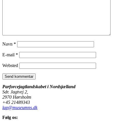
Navn
*
E-mail
*
Websted
Parforcejagtlandskabet i Nordsjælland
Sdr. Jagtvej 2,
2970 Hørsholm
+45 21489343
lap@museumns.dk
Følg os: