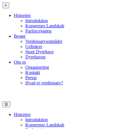
×
Historien
Introduktion
Kongernes Landskab
Parforcejagten
Besøg
Verdensarvsområdet
Gribskov
Store Dyrehave
Dyrehaven
Om os
Organisering
Kontakt
Presse
Hvad er verdensarv?
☰
Historien
Introduktion
Kongernes Landskab