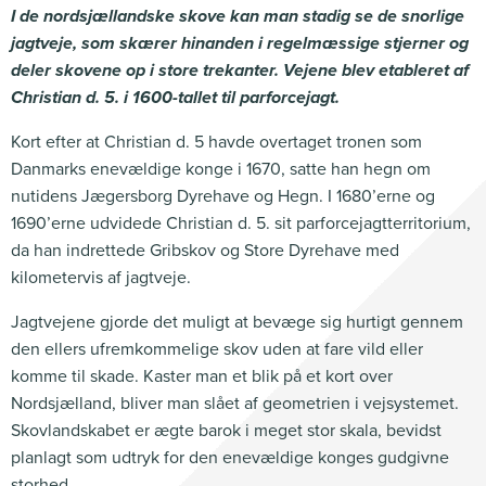
I de nordsjællandske skove kan man stadig se de snorlige
jagtveje, som skærer hinanden i regelmæssige stjerner og
deler skovene op i store trekanter. Vejene blev etableret af
Christian d. 5. i 1600-tallet til parforcejagt.
Kort efter at Christian d. 5 havde overtaget tronen som
Danmarks enevældige konge i 1670, satte han hegn om
nutidens Jægersborg Dyrehave og Hegn. I 1680’erne og
1690’erne udvidede Christian d. 5. sit parforcejagtterritorium,
da han indrettede Gribskov og Store Dyrehave med
kilometervis af jagtveje.
Jagtvejene gjorde det muligt at bevæge sig hurtigt gennem
den ellers ufremkommelige skov uden at fare vild eller
komme til skade. Kaster man et blik på et kort over
Nordsjælland, bliver man slået af geometrien i vejsystemet.
Skovlandskabet er ægte barok i meget stor skala, bevidst
planlagt som udtryk for den enevældige konges gudgivne
storhed.